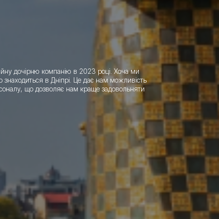
тійну дочірню компанію
в 2023 році. Хоча ми
р
знаходиться в Дніпрі. Це дає нам можливість
рсоналу, що дозволяє нам краще
задовольняти